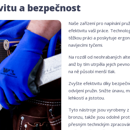
vitu a bezpečnost
Naše zařízení pro napínání pru
efektivitu vaší práce. Technol
těžkou práci a poskytuje ergono
navíjecími tyčemi.
Na rozdíl od neohrabaných alte
aniž by tím utrpěla jejich pevno
na ně působí menší tlak.
Zvyšte efektivitu díky bezpečně
odvíjení pružin. Snižte únavu, m
lehkostí a jistotou.
Tyto nástroje jsou vyrobeny z
bronzu, takže jsou odolné prot
přesným technickým zpracováním