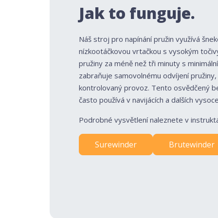
Jak to funguje.
Náš stroj pro napínání pružin využívá š
nízkootáčkovou vrtačkou s vysokým toč
pružiny za méně než tři minuty s minimáln
zabraňuje samovolnému odvíjení pružiny, 
kontrolovaný provoz. Tento osvědčený 
často používá v navijácích a dalších vysoc
Podrobné vysvětlení naleznete v instrukt
Surewinder
Brutewinder