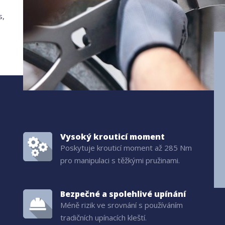
s,
Vysoký krouticí moment
Poskytuje krouticí moment až 285 Nm
pro manipulaci s těžkými pružinami.
Bezpečné a spolehlivé upínání
Méně rizik ve srovnání s používáním
tradičních upínacích kleští.