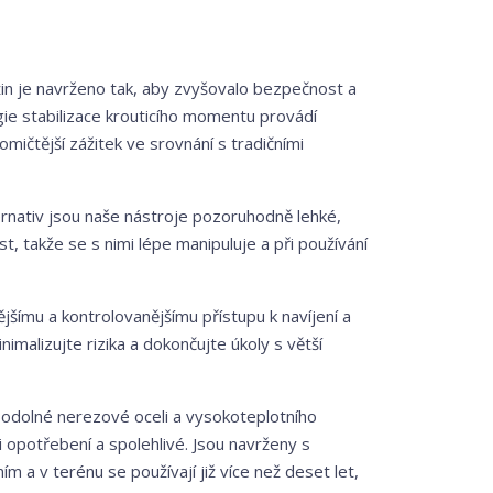
žin je navrženo tak, aby zvyšovalo bezpečnost a
ogie stabilizace krouticího momentu provádí
mičtější zážitek ve srovnání s tradičními
rnativ jsou naše nástroje pozoruhodně lehké,
st, takže se s nimi lépe manipuluje a při používání
jšímu a kontrolovanějšímu přístupu k navíjení a
inimalizujte rizika a dokončujte úkoly s větší
 odolné nerezové oceli a vysokoteplotního
i opotřebení a spolehlivé. Jsou navrženy s
 a v terénu se používají již více než deset let,