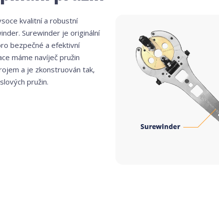
ce kvalitní a robustní
inder. Surewinder je originální
pro bezpečné a efektivní
kace máme navíječ pružin
rojem a je zkonstruován tak,
slových pružin.