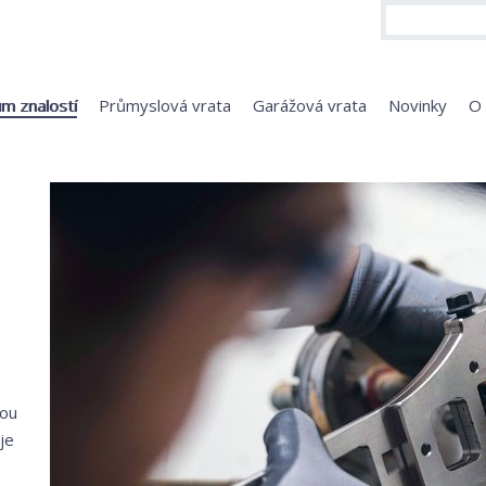
m znalostí
Průmyslová vrata
Garážová vrata
Novinky
O
hou
je