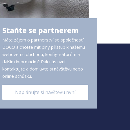
Staňte se partnerem
Máte zájem o partnerství se společností
DOCO a chcete mít plný přístup k našemu
webovému obchodu, konfigurátorům a
dalším informacím? Pak nás nyní
kontaktujte a domluvte si návštěvu nebo
online schůzku.
Naplánujte si návštěvu nyní