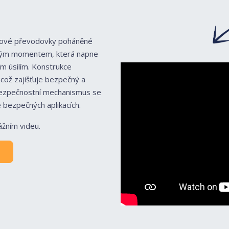
nekové převodovky poháněné
ivým momentem, která napne
ím úsilím. Konstrukce
což zajišťuje bezpečný a
bezpečnostní mechanismus se
e bezpečných aplikacích.
ážním videu.