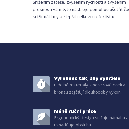
Snížením zátěže, zvýšením rychlosti a zvýšením
přesnosti vám tyto nástroje pomohou ušetřit ča
snížit náklady a zlepšit celkovou efektivitu.
Vyrobeno tak, aby vydrželo
Odolné materiály z nerezové oceli a
bronzu zajišťují dlouhodobý výkon.
Méně ruční práce
Ergonomický design snižuje námahu a
usnadňuje obsluhu.