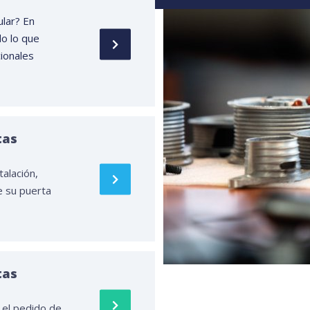
lar? En
do lo que
ionales
tas
talación,
e su puerta
tas
r el pedido de