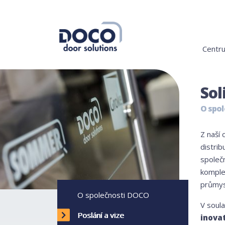
Centru
Sol
O spo
Z naší 
distrib
společ
komple
průmys
O společnosti DOCO
V soul
Poslání a vize
inovat