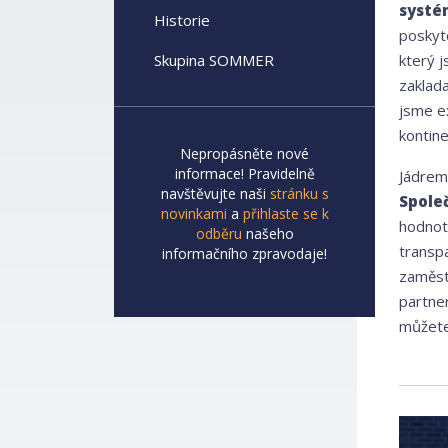
systé
Historie
poskyto
Skupina SOMMER
který j
zaklad
jsme e
kontine
Nepropásněte nové
informace! Pravidelně
Jádrem 
navštěvujte naši
stránku s
Společ
novinkami
a
přihlaste se k
hodnot
odběru
našeho
transp
informačního zpravodaje!
zaměstn
partne
můžete