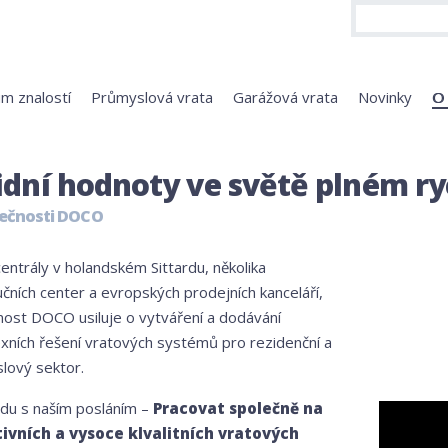
m znalostí
Průmyslová vrata
Garážová vrata
Novinky
O
idní hodnoty ve světě plném r
lečnosti DOCO
centrály v holandském Sittardu, několika
učních center a evropských prodejních kanceláří,
nost DOCO usiluje o vytváření a dodávání
xních řešení vratových systémů pro rezidenční a
lový sektor.
adu s naším posláním –
Pracovat společně na
ivních a vysoce klvalitních vratových