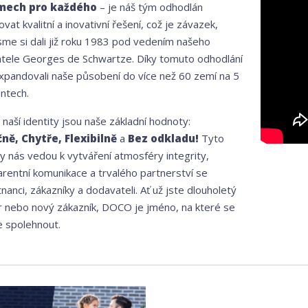
mech pro každého
– je náš tým odhodlán
vat kvalitní a inovativní řešení, což je závazek,
sme si dali již roku 1983 pod vedením našeho
atele Georges de Schwartze. Díky tomuto odhodlání
xpandovali naše působení do více než 60 zemí na 5
ntech.
naší identity jsou naše základní hodnoty:
ně, Chytře, Flexibilně
a
Bez odkladu!
Tyto
y nás vedou k vytváření atmosféry integrity,
arentní komunikace a trvalého partnerství se
anci, zákazníky a dodavateli. Ať už jste dlouholetý
r nebo nový zákazník, DOCO je jméno, na které se
 spolehnout.