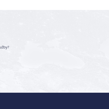
lužby?