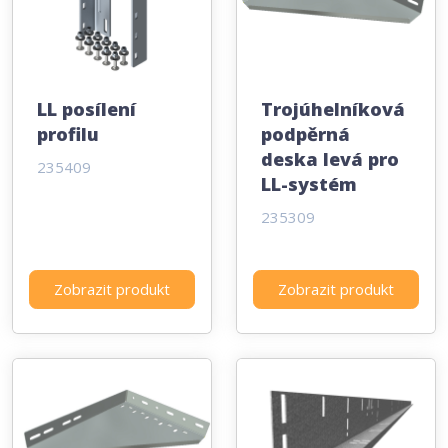
LL posílení
Trojúhelníková
profilu
podpěrná
deska levá pro
235409
LL-systém
235309
Zobrazit produkt
Zobrazit produkt