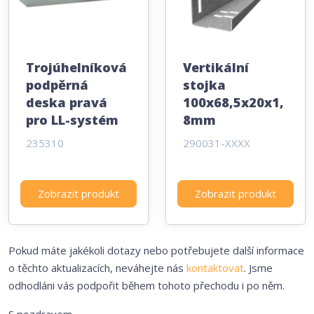
Trojúhelníková
Vertikální
podpěrná
stojka
deska pravá
100x68,5x20x1,
pro LL-systém
8mm
235310
290031-XXXX
Zobrazit produkt
Zobrazit produkt
Pokud máte jakékoli dotazy nebo potřebujete další informace
o těchto aktualizacích, neváhejte nás
kontaktovat
. Jsme
odhodláni vás podpořit během tohoto přechodu i po něm.
S pozdravem,