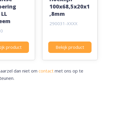
oering
100x68,5x20x1
 LL
,8mm
teem
290031-XXXX
10
ijk product
Bekijk product
aarzel dan niet om
contact
met ons op te
teunen.