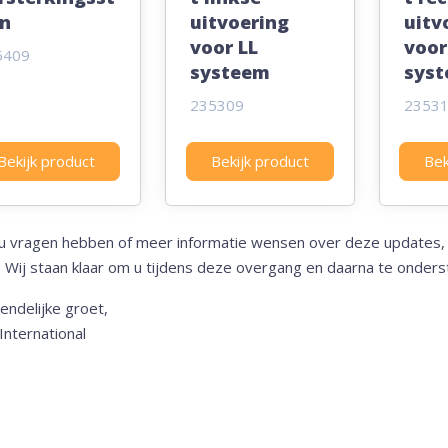
n
uitvoering
uitv
voor LL
voor
5409
systeem
sys
235309
2353
Bekijk product
Bekijk product
Bek
u vragen hebben of meer informatie wensen over deze updates, 
 Wij staan klaar om u tijdens deze overgang en daarna te onders
endelijke groet,
nternational