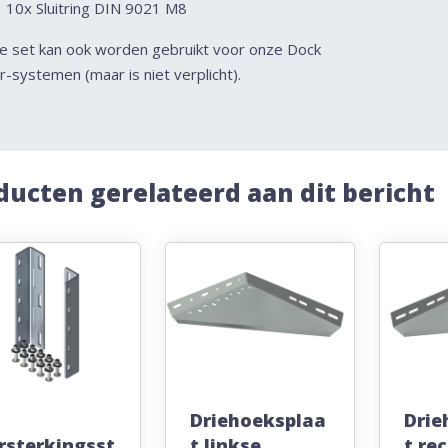
10x Sluitring DIN 9021 M8
e set kan ook worden gebruikt voor onze Dock
-systemen (maar is niet verplicht).
ducten gerelateerd aan dit bericht
Driehoeksplaa
Drie
rsterkingsst
t linkse
t re