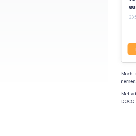
eu
23
Mocht 
nemen.
Met vri
DOCO I