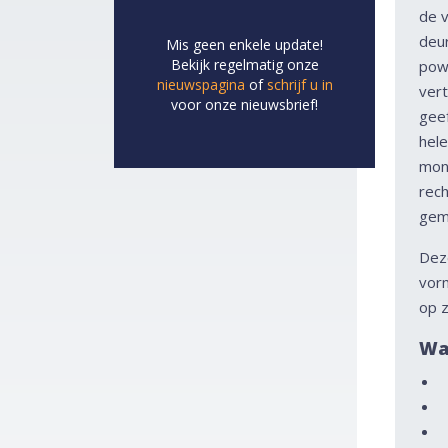
de v
deu
Mis geen enkele update!
Bekijk regelmatig onze
pow
nieuwspagina
of
schrijf u in
vert
voor onze nieuwsbrief!
geef
hel
mon
rec
gem
Dez
vorm
op z
Wat