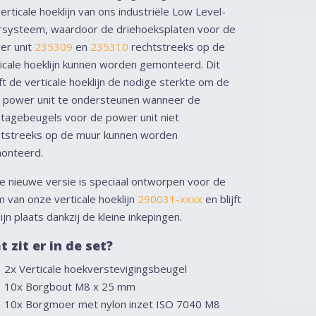
erticale hoeklijn van ons industriële Low Level-
rsysteem, waardoor de driehoeksplaten voor de
er unit
235309
en
235310
rechtstreeks op de
icale hoeklijn kunnen worden gemonteerd. Dit
t de verticale hoeklijn de nodige sterkte om de
e power unit te ondersteunen wanneer de
tagebeugels voor de power unit niet
htstreeks op de muur kunnen worden
onteerd.
e nieuwe versie is speciaal ontworpen voor de
 van onze verticale hoeklijn
290031-xxxx
en blijft
ijn plaats dankzij de kleine inkepingen.
 zit er in de set?
2x Verticale hoekverstevigingsbeugel
10x Borgbout M8 x 25 mm
10x Borgmoer met nylon inzet ISO 7040 M8