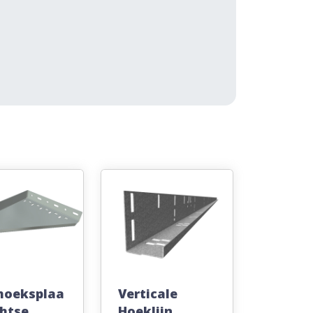
hoeksplaa
Verticale
chtse
Hoeklijn