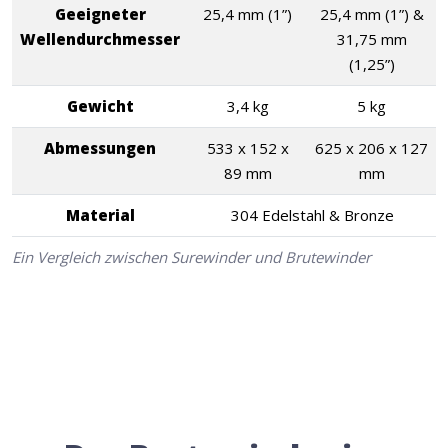
Geeigneter
25,4 mm (1”)
25,4 mm (1”) &
Wellendurchmesser
31,75 mm
(1,25”)
Gewicht
3,4 kg
5 kg
Abmessungen
533 x 152 x
625 x 206 x 127
89 mm
mm
Material
304 Edelstahl & Bronze
Ein Vergleich zwischen Surewinder und Brutewinder