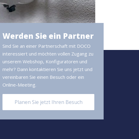
Werden Sie ein Partner
Sind Sie an einer Partnerschaft mit DOCO
interessiert und möchten vollen Zugang zu
unserem Webshop, Konfiguratoren und
mehr? Dann kontaktieren Sie uns jetzt und
vereinbaren Sie einen Besuch oder ein
Online-Meeting.
Planen Sie jetzt Ihren Besuch