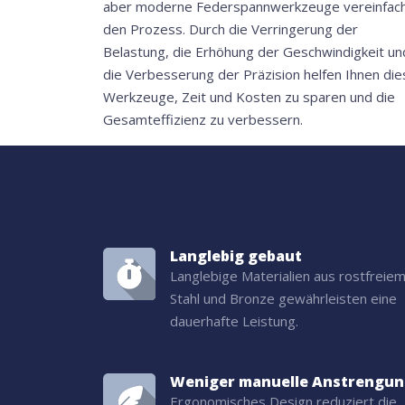
aber moderne Federspannwerkzeuge vereinfac
den Prozess. Durch die Verringerung der
Belastung, die Erhöhung der Geschwindigkeit un
die Verbesserung der Präzision helfen Ihnen die
Werkzeuge, Zeit und Kosten zu sparen und die
Gesamteffizienz zu verbessern.
Langlebig gebaut
Langlebige Materialien aus rostfreie
Stahl und Bronze gewährleisten eine
dauerhafte Leistung.
Weniger manuelle Anstrengu
Ergonomisches Design reduziert die