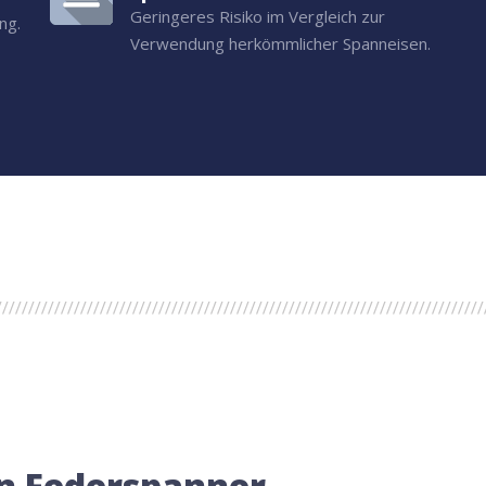
Geringeres Risiko im Vergleich zur
ng.
Verwendung herkömmlicher Spanneisen.
n Federspanner