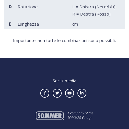
D
Rotazione
L = Sinistra (Nero/blu)
R = Destra (Rosso)
E
Lunghezza
cm
Importante: non tutte le combinazioni sono possibili.
Social media