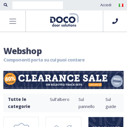
Accedi
Webshop
Componenti porta su cui puoi contare
Tutte le
Sull’albero
Sul
Sul
categorie
pannello
guide