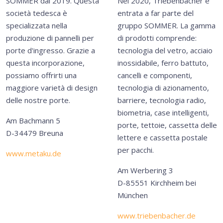
SOMMER dal 2019. Questa
Nel 2020, Triebenbacher è
società tedesca è
entrata a far parte del
specializzata nella
gruppo SOMMER. La gamma
produzione di pannelli per
di prodotti comprende:
porte d'ingresso. Grazie a
tecnologia del vetro, acciaio
questa incorporazione,
inossidabile, ferro battuto,
possiamo offrirti una
cancelli e componenti,
maggiore varietà di design
tecnologia di azionamento,
delle nostre porte.
barriere, tecnologia radio,
biometria, case intelligenti,
Am Bachmann 5
porte, tettoie, cassetta delle
D-34479 Breuna
lettere e cassetta postale
per pacchi.
www.metaku.de
Am Werbering 3
D-85551 Kirchheim bei
München
www.triebenbacher.de