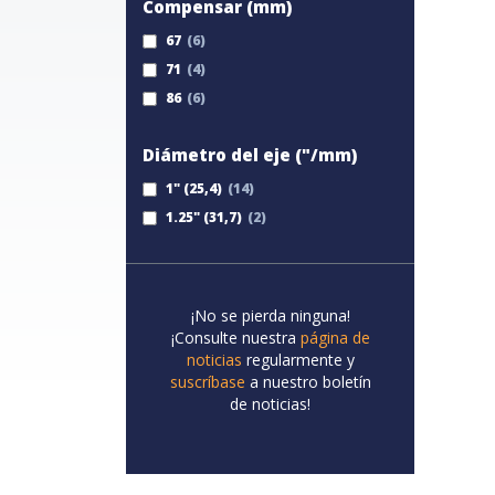
Compensar (mm)
67
71
86
Diámetro del eje ("/mm)
1" (25,4)
1.25" (31,7)
¡No se pierda ninguna!
¡Consulte nuestra
página de
noticias
regularmente y
suscríbase
a nuestro boletín
de noticias!