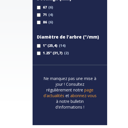
67
71
86
Diamètre de l'arbre ("/mm)
1" (25,4)
1.25" (31,7)
Ne manquez pas une mise à
jour ! Consultez
régulièrement notre
page
d'actualités
et
abonnez-vous
à notre bulletin
d'informations !