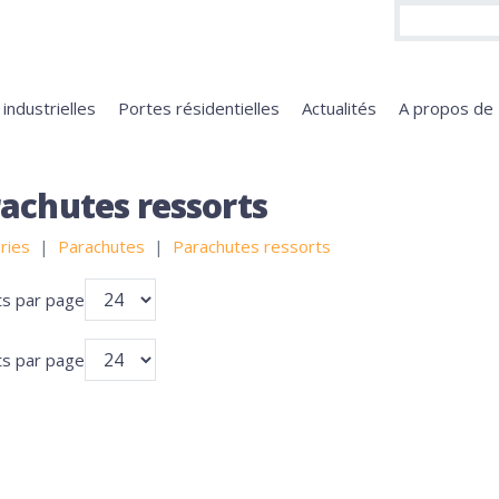
industrielles
Portes résidentielles
Actualités
A propos d
achutes ressorts
ries
Parachutes
Parachutes ressorts
ts par page
ts par page