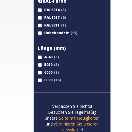
RAL-Farbe
RAL8014
RAL8017
RAL9011
Unbehandelt
Länge (mm)
4040
5050
6000
6090
Verpassen Sie nichts!
Besuchen Sie regelmäßig
unsere
Seite mit Neuigkeiten
und
abonnieren Sie unseren
Newsletter
!