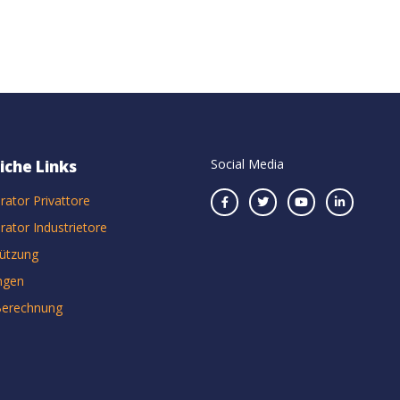
Social Media
iche Links
rator Privattore
rator Industrietore
tützung
ngen
Berechnung