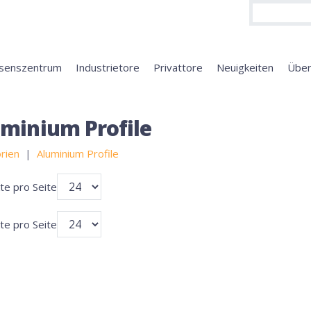
senszentrum
Industrietore
Privattore
Neuigkeiten
Übe
minium Profile
rien
Aluminium Profile
te pro Seite
te pro Seite