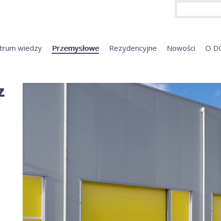
trum wiedzy
Przemysłowe
Rezydencyjne
Nowości
O D
z