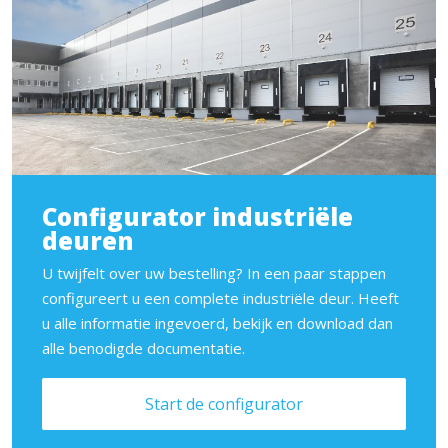
Configurator industriële
deuren
U twijfelt over uw bestelling? In een paar stappen
configureert u een complete industriële deur. Heeft
u alle informatie ingevoerd, bekijk en download dan
alle benodigde documentatie.
Start de configurator