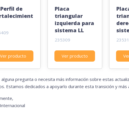
 Perfil de
Placa
Plac
rtalecimient
triangular
tria
izquierda para
dere
sistema LL
sist
5409
235309
2353
Ver producto
Ver producto
Ve
ne alguna pregunta o necesita más información sobre estas actual
s. Estamos dedicados a apoyarlo durante esta transición y más al
mente,
nternacional