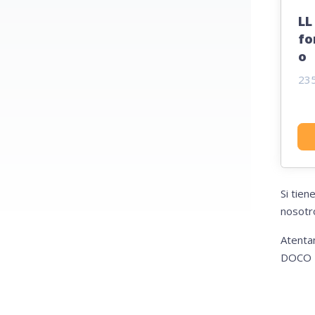
LL
fo
o
23
Si tie
nosotro
Atenta
DOCO I