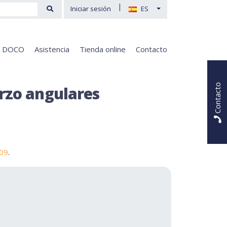
|
Iniciar sesión
ES
e DOCO
Asistencia
Tienda online
Contacto
Contacto
erzo angulares
409
.