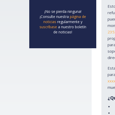
Esto
¡No se pierda ninguna!
refu
¡Consulte nuestra
página de
puer
noticias
regularmente y
mont
suscríbase
a nuestro boletín
235
de noticias!
prop
para
sopo
dire
Est
para
xxx
mue
¿Qu