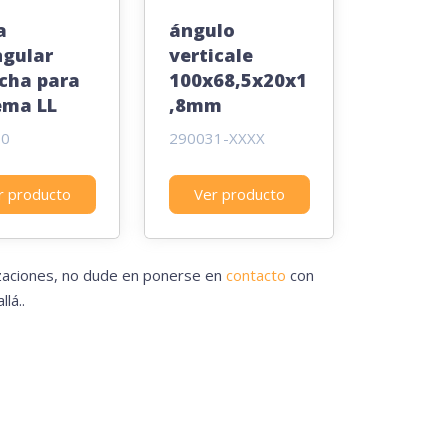
a
ángulo
ngular
verticale
cha para
100x68,5x20x1
ema LL
,8mm
10
290031-XXXX
r producto
Ver producto
izaciones, no dude en ponerse en
contacto
con
lá..