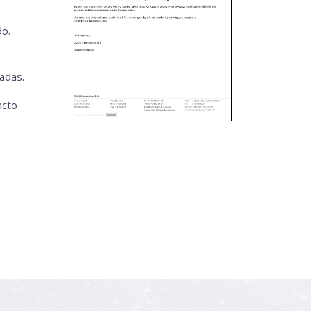
do.
adas.
acto