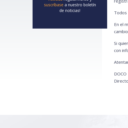
registr
suscríbase
a nuestro boletín
de noticias!
Todos 
En el 
cambio
Si qui
con in
Atenta
DOCO I
Directo