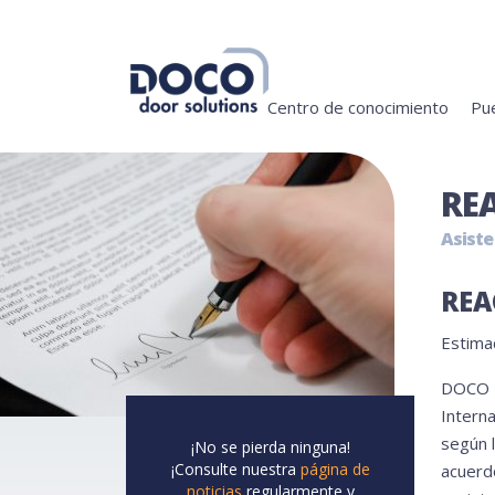
Centro de conocimiento
Pue
RE
Asiste
REA
Estima
DOCO I
Interna
según 
¡No se pierda ninguna!
¡Consulte nuestra
página de
acuerdo
noticias
regularmente y