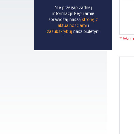
Nie przegap żadnej
informacji! Regularnie
sprawdzaj naszą
stronę z
aktualnościami
i
zasubskrybuj
nasz biuletyn!
* Ważn