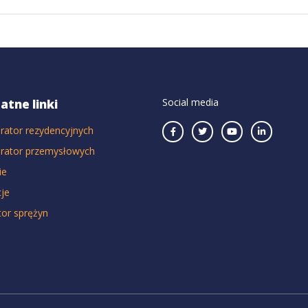
Social media
atne linki
rator rezydencyjnych
urator przemysłowych
ie
cje
tor sprężyn