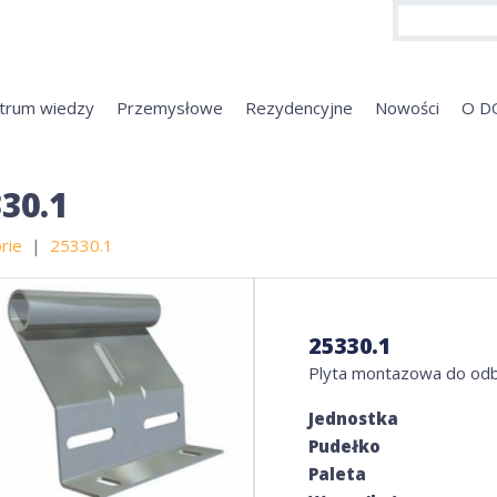
trum wiedzy
Przemysłowe
Rezydencyjne
Nowości
O D
30.1
rie
25330.1
25330.1
Plyta montazowa do odb
Jednostka
Pudełko
Paleta