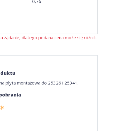
0,76
 żądanie, dlatego podana cena może się różnić..
oduktu
na płyta montażowa do 25326 i 25341.
 pobrania
cja