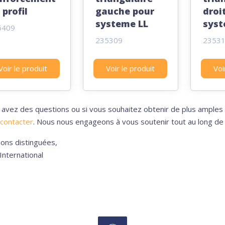
 profil
gauche pour
droi
systeme LL
syst
5409
235309
2353
Voir le produit
Voir le produit
Voi
 avez des questions ou si vous souhaitez obtenir de plus amples 
contacter
. Nous nous engageons à vous soutenir tout au long de c
ions distinguées,
nternational