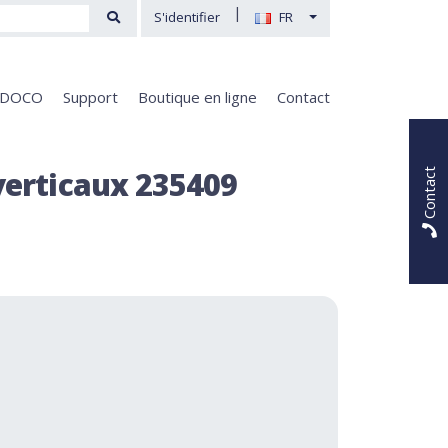
|
S'identifier
FR
e DOCO
Support
Boutique en ligne
Contact
 verticaux 235409
Contact