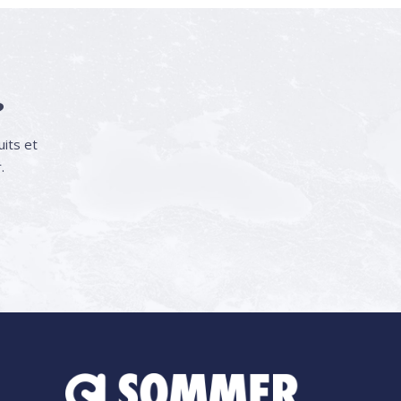
?
its et
r.