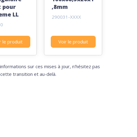
t pour
,8mm
eme LL
290031-XXXX
10
r le produit
Voir le produit
informations sur ces mises à jour, n'hésitez pas
ette transition et au-delà.