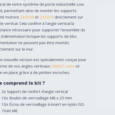
ical de notre système de porte industrielle Low
l, permettant ainsi de monter les supports
ité motrice
235309
et
235310
directement sur
gle vertical. Cela confère à l'angle vertical la
stance nécessaire pour supporter l'ensemble du
 d'alimentation lorsque les supports de bloc
limentation ne peuvent pas être montés
ctement sur le mur.
e nouvelle version est spécialement conçue pour
orme de nos angles verticaux
290031-xxxx
et
e en place grâce à de petites encoches.
e comprend le kit ?
2x Support de renfort d'angle vertical
10x Boulon de verrouillage M8 x 25 mm
10x Écrou de verrouillage à insert en nylon ISO
7040 M8