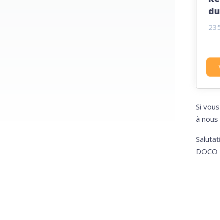
du
23
Si vous
à nous
Salutat
DOCO I