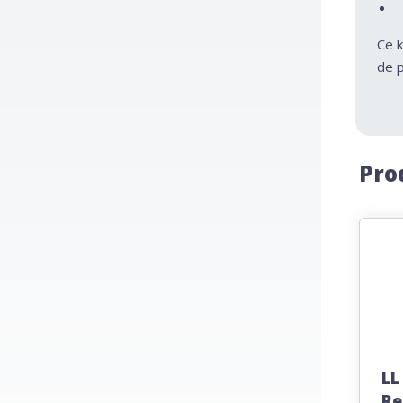
Ce k
de p
Pro
LL
Re